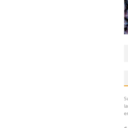
S
l
e