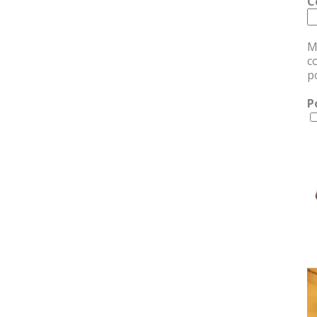
C
M
c
p
P