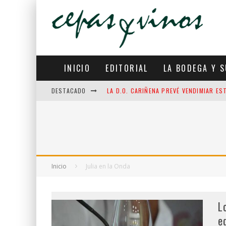
INICIO
EDITORIAL
LA BODEGA Y S
DESTACADO
LA INTELIGENCIA ARTIFICIAL APRENDE D
MARQUÉS DE RISCAL LLEVA LA CERTIFIC
LA D.O. RUEDA CONSOLIDA UN SEMESTR
LA D.O. CARIÑENA PREVÉ VENDIMIAR ES
Inicio
Julia en la Onda
L
e