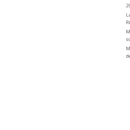
2
L
R
M
s
M
d