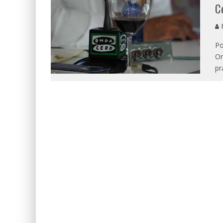
C
R
Po
Or
pr