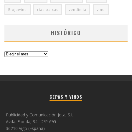
Riojawine
rías baixas
vendimia
vino
HISTÓRICO
Histórico
CEPAS Y VINOS
Publicidad y Comunicación Jota, S.L.
Avda. Florida, 34 - 2ºP-6ºG
36210 Vigo (España)