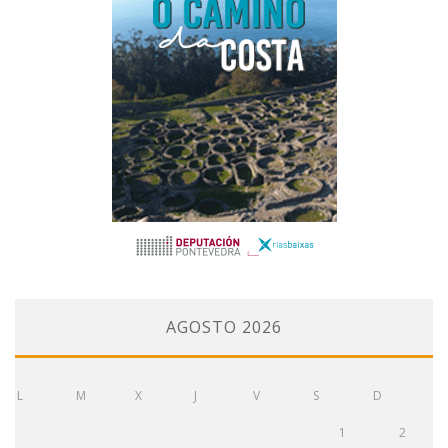
AGOSTO 2026
L
M
X
J
V
S
D
1
2