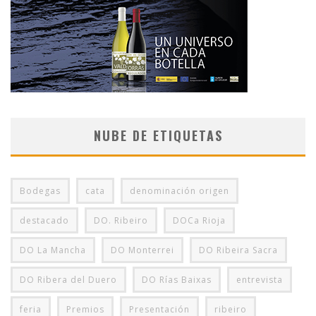
NUBE DE ETIQUETAS
Bodegas
cata
denominación origen
destacado
DO. Ribeiro
DOCa Rioja
DO La Mancha
DO Monterrei
DO Ribeira Sacra
DO Ribera del Duero
DO Rías Baixas
entrevista
feria
Premios
Presentación
ribeiro