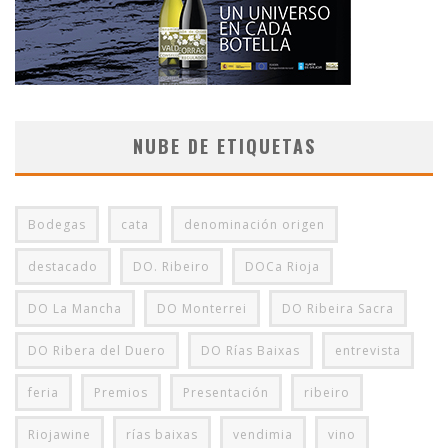
NUBE DE ETIQUETAS
Bodegas
cata
denominación origen
destacado
DO. Ribeiro
DOCa Rioja
DO La Mancha
DO Monterrei
DO Ribeira Sacra
DO Ribera del Duero
DO Rías Baixas
entrevista
feria
Premios
Presentación
ribeiro
Riojawine
rías baixas
vendimia
vino