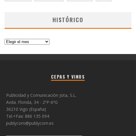
HISTÓRICO
Histórico
CEPAS Y VINOS
Publicidad y Comunicación Jota, S.L.
Avda. Florida, 34 - 2ºP-6ºG
36210 Vigo (España)
Tel.+Fax: 886 135 094
publycom@publycom.es