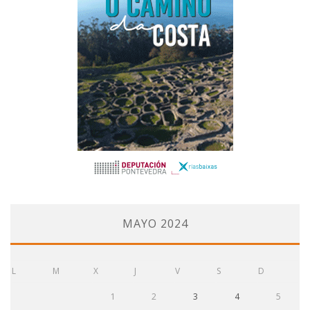
MAYO 2024
L
M
X
J
V
S
D
1
2
3
4
5