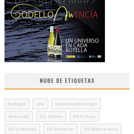
NUBE DE ETIQUETAS
Bodegas
cata
denominación origen
destacado
DO. Ribeiro
DOCa Rioja
DO La Mancha
DO Monterrei
DO Ribeira Sacra