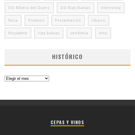
DO Ribera del Duero
DO Rías Baixas
entrevista
feria
Premios
Presentación
ribeiro
Riojawine
rías baixas
vendimia
vino
HISTÓRICO
Histórico
CEPAS Y VINOS