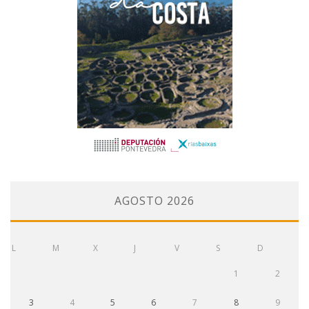
AGOSTO 2026
L
M
X
J
V
S
D
1
2
3
4
5
6
7
8
9