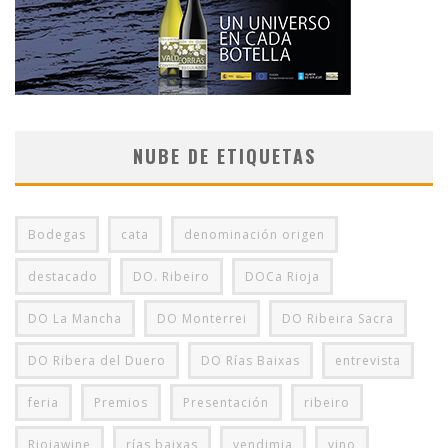
NUBE DE ETIQUETAS
Bodegas
cata
denominación origen
destacado
DO. Ribeiro
DOCa Rioja
DO La Mancha
DO Monterrei
DO Ribeira Sacra
DO Ribera del Duero
DO Rías Baixas
entrevista
feria
Premios
Presentación
ribeiro
Riojawine
rías baixas
vendimia
vino