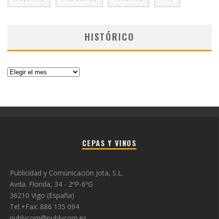
HISTÓRICO
Histórico
CEPAS Y VINOS
Publicidad y Comunicación Jota, S.L.
Avda. Florida, 34 - 2ºP-6ºG
36210 Vigo (España)
Tel.+Fax: 886 135 094
publycom@publycom.es