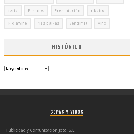
feria
Premios
Presentación
ribeiro
Riojawine
rías baixas
vendimia
vino
HISTÓRICO
Histórico
CEPAS Y VINOS
Publicidad y Comunicación Jota, S.L.