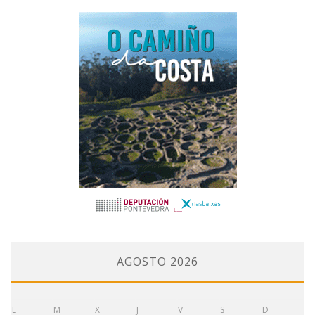
AGOSTO 2026
L
M
X
J
V
S
D