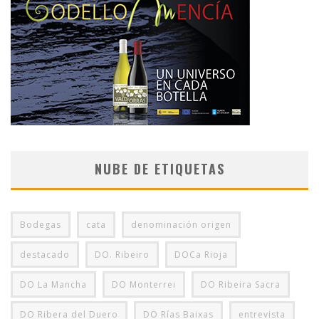
NUBE DE ETIQUETAS
Bodegas
cata
denominación origen
destacado
DO. Ribeiro
DOCa Rioja
DO La Mancha
DO Monterrei
DO Ribeira Sacra
DO Ribera del Duero
DO Rías Baixas
entrevista