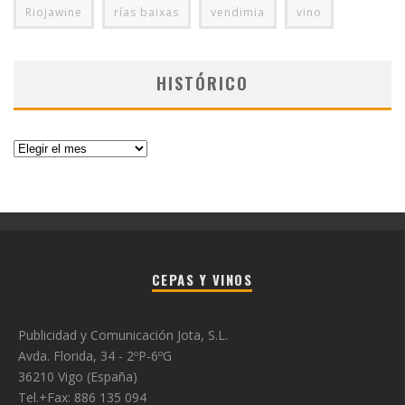
Riojawine
rías baixas
vendimia
vino
HISTÓRICO
Histórico
CEPAS Y VINOS
Publicidad y Comunicación Jota, S.L.
Avda. Florida, 34 - 2ºP-6ºG
36210 Vigo (España)
Tel.+Fax: 886 135 094