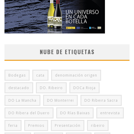
NUBE DE ETIQUETAS
Bodegas
cata
denominación origen
destacado
DO. Ribeiro
DOCa Rioja
DO La Mancha
DO Monterrei
DO Ribeira Sacra
DO Ribera del Duero
DO Rías Baixas
entrevista
feria
Premios
Presentación
ribeiro