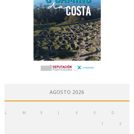
AGOSTO 2026
L
M
X
J
V
S
D
1
2