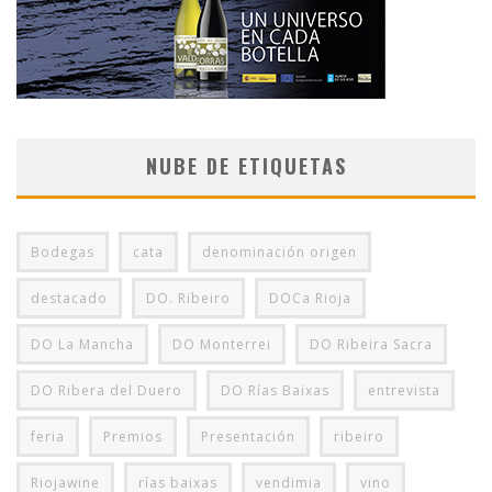
NUBE DE ETIQUETAS
Bodegas
cata
denominación origen
destacado
DO. Ribeiro
DOCa Rioja
DO La Mancha
DO Monterrei
DO Ribeira Sacra
DO Ribera del Duero
DO Rías Baixas
entrevista
feria
Premios
Presentación
ribeiro
Riojawine
rías baixas
vendimia
vino