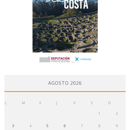
AGOSTO 2026
L
M
X
J
V
S
D
1
2
3
4
5
6
7
8
9