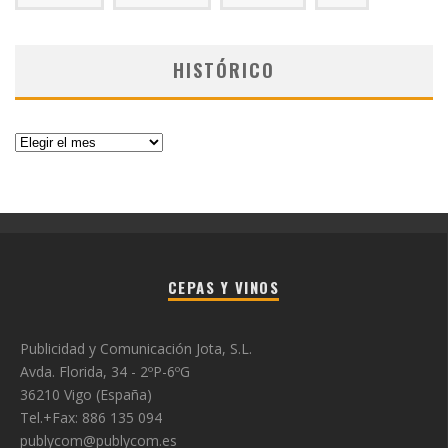
HISTÓRICO
Histórico
CEPAS Y VINOS
Publicidad y Comunicación Jota, S.L.
Avda. Florida, 34 - 2ºP-6ºG
36210 Vigo (España)
Tel.+Fax: 886 135 094
publycom@publycom.es