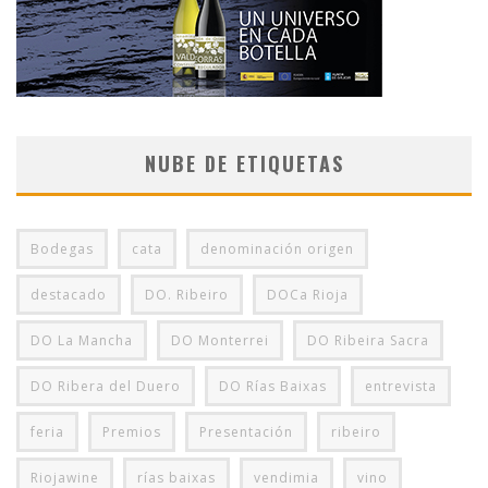
NUBE DE ETIQUETAS
Bodegas
cata
denominación origen
destacado
DO. Ribeiro
DOCa Rioja
DO La Mancha
DO Monterrei
DO Ribeira Sacra
DO Ribera del Duero
DO Rías Baixas
entrevista
feria
Premios
Presentación
ribeiro
Riojawine
rías baixas
vendimia
vino