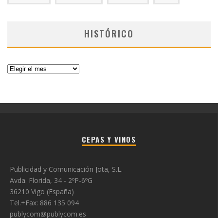
HISTÓRICO
Histórico
CEPAS Y VINOS
Publicidad y Comunicación Jota, S.L.
Avda. Florida, 34 - 2ºP-6ºG
36210 Vigo (España)
Tel.+Fax: 886 135 094
publycom@publycom.es