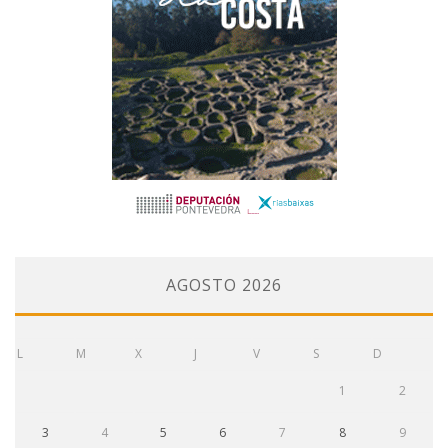
AGOSTO 2026
L
M
X
J
V
S
D
1
2
3
4
5
6
7
8
9