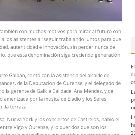
 también con muchos motivos para mirar al futuro con
a los asistentes a “seguir trabajando juntos para que
idad, autenticidad e innovación, sin perder nunca de
ario, que esta denominación siga creciendo generación
E
d
te Galbán, contó con la asistencia del alcalde de
d
nández, de la Deputación de Ourense; y el delegado de
o la gerente de Galicia Calidade, Ana Méndez, y de
L
o amenizada por la música de Eladio y los Seres
p
n la terraza.
u
L
a, Nueva York y los conciertos de Castrelos, habló el
h
y entre Vigo y Ourense, y lo queridos que son los
2