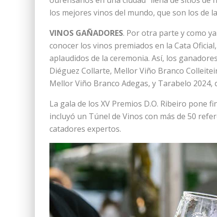
ourensanos en una ciudad “llena de sitios de
los mejores vinos del mundo, que son los de la 
VINOS GAÑADORES
. Por otra parte y como ya
conocer los vinos premiados en la Cata Ofici
aplaudidos de la ceremonia. Así, los ganador
Diéguez Collarte, Mellor Viño Branco Colleite
Mellor Viño Branco Adegas, y Tarabelo 2024, d
La gala de los XV Premios D.O. Ribeiro pone fi
incluyó un Túnel de Vinos con más de 50 refere
catadores expertos.