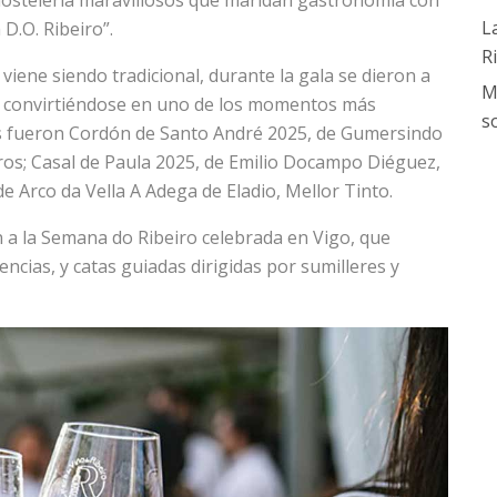
 hostelería maravillosos que maridan gastronomía con
L
D.O. Ribeiro”.
R
 viene siendo tradicional, durante la gala se dieron a
M
al, convirtiéndose en uno de los momentos más
s
es fueron Cordón de Santo André 2025, de Gumersindo
iros; Casal de Paula 2025, de Emilio Docampo Diéguez,
e Arco da Vella A Adega de Eladio, Mellor Tinto.
n a la Semana do Ribeiro celebrada en Vigo, que
ncias, y catas guiadas dirigidas por sumilleres y