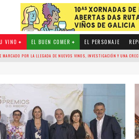
U VINO
EL BUEN COMER
EL PERSONAJE
REP
E MARCADO POR LA LLEGADA DE NUEVOS VINOS, INVESTIGACIÓN Y UNA CRE
TE AÑO HASTA 5 MILLONES DE KILOS DE UVA MÁS QUE EN 2025
EL VIÑEDO DE RIOJA
EVÉ RECOGER DURANTE LA VENDIMIA 2026, 49,9 MILLONES DE KILOS DE UV