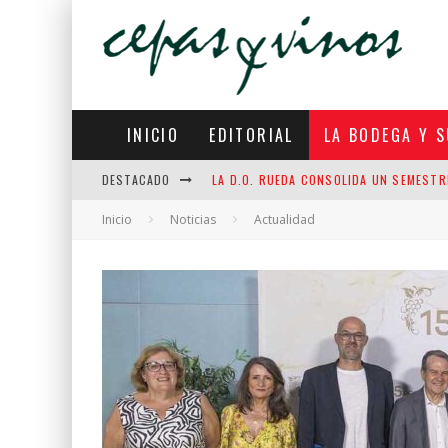
INICIO
EDITORIAL
LA BODEGA Y S
DESTACADO
LA D.O. RUEDA CONSOLIDA UN SEMESTR
Inicio
Noticias
LA D.O. CARIÑENA PREVÉ VENDIMIAR ES
Actualidad
LA INTELIGENCIA ARTIFICIAL APRENDE D
EL CONSEJO REGULADOR RÍAS BAIXAS PR