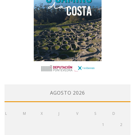
AGOSTO 2026
L
M
X
J
V
S
D
1
2