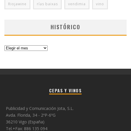
Riojawine
rías baixas
vendimia
vino
HISTÓRICO
Histórico
CEPAS Y VINOS
Publicidad y Comunicación Jota, S.L.
Avda. Florida, 34 - 2ºP-6ºG
36210 Vigo (España)
Tel.+Fax: 886 135 094