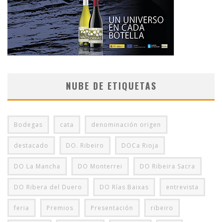
NUBE DE ETIQUETAS
Bodegas
cata
denominación origen
destacado
DO. Ribeiro
DOCa Rioja
DO La Mancha
DO Monterrei
DO Ribeira Sacra
DO Ribera del Duero
DO Rías Baixas
entrevista
feria
Premios
Presentación
ribeiro