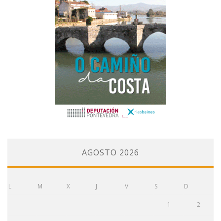
AGOSTO 2026
L
M
X
J
V
S
D
1
2