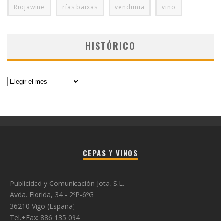
Riojawine
rías baixas
vendimia
vino
HISTÓRICO
Histórico
CEPAS Y VINOS
Publicidad y Comunicación Jota, S.L.
Avda. Florida, 34 - 2ºP-6ºG
36210 Vigo (España)
Tel.+Fax: 886 135 094