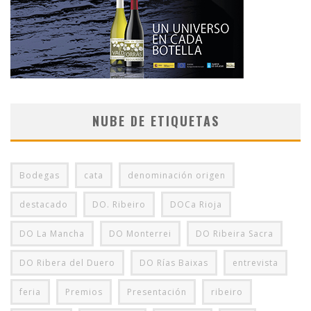
NUBE DE ETIQUETAS
Bodegas
cata
denominación origen
destacado
DO. Ribeiro
DOCa Rioja
DO La Mancha
DO Monterrei
DO Ribeira Sacra
DO Ribera del Duero
DO Rías Baixas
entrevista
feria
Premios
Presentación
ribeiro