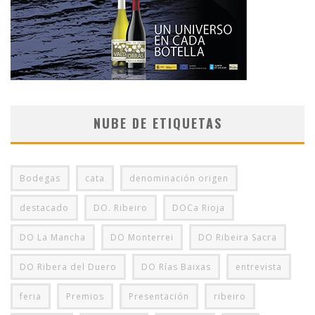
NUBE DE ETIQUETAS
Bodegas
cata
denominación origen
destacado
DO. Ribeiro
DOCa Rioja
DO La Mancha
DO Monterrei
DO Ribeira Sacra
DO Ribera del Duero
DO Rías Baixas
entrevista
feria
Premios
Presentación
ribeiro