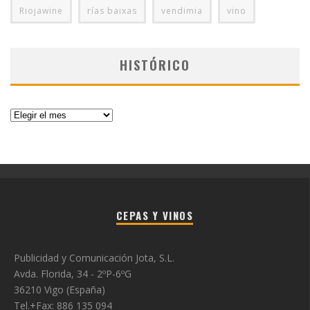
Riojawine
rías baixas
vendimia
vino
HISTÓRICO
Histórico
CEPAS Y VINOS
Publicidad y Comunicación Jota, S.L.
Avda. Florida, 34 - 2ºP-6ºG
36210 Vigo (España)
Tel.+Fax: 886 135 094