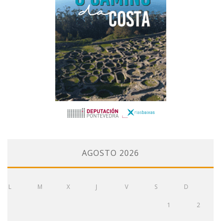
AGOSTO 2026
L
M
X
J
V
S
D
1
2