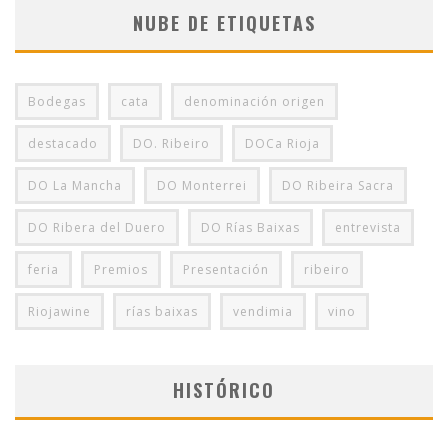
NUBE DE ETIQUETAS
Bodegas
cata
denominación origen
destacado
DO. Ribeiro
DOCa Rioja
DO La Mancha
DO Monterrei
DO Ribeira Sacra
DO Ribera del Duero
DO Rías Baixas
entrevista
feria
Premios
Presentación
ribeiro
Riojawine
rías baixas
vendimia
vino
HISTÓRICO