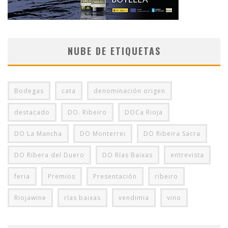
NUBE DE ETIQUETAS
Bodegas
cata
denominación origen
destacado
DO. Ribeiro
DOCa Rioja
DO La Mancha
DO Monterrei
DO Ribeira Sacra
DO Ribera del Duero
DO Rías Baixas
entrevista
feria
Premios
Presentación
ribeiro
Riojawine
rías baixas
vendimia
vino