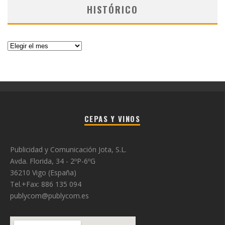
HISTÓRICO
Histórico
CEPAS Y VINOS
Publicidad y Comunicación Jota, S.L.
Avda. Florida, 34 - 2ºP-6ºG
36210 Vigo (España)
Tel.+Fax: 886 135 094
publycom@publycom.es