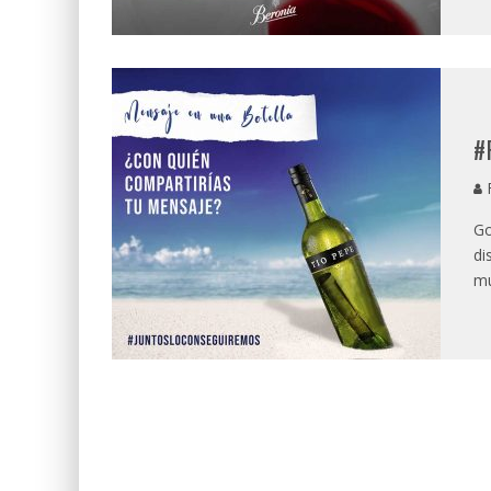
#
R
Go
di
mu