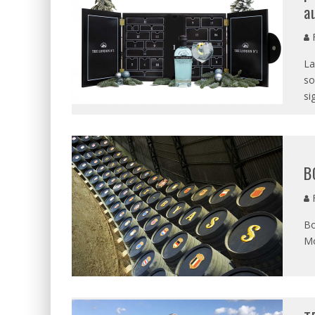
a
R
La
so
si
B
R
Bo
Mo