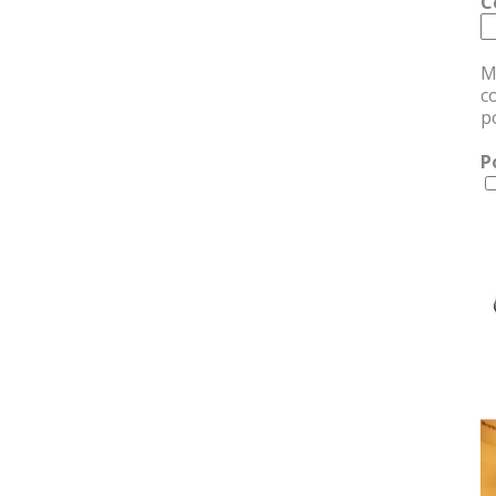
C
M
c
p
P