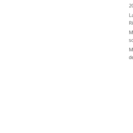
2
L
R
M
s
M
d