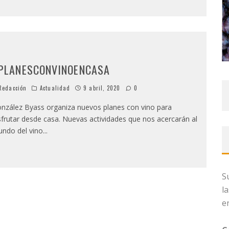
PLANESCONVINOENCASA
edacción
Actualidad
9 abril, 2020
0
nzález Byass organiza nuevos planes con vino para
sfrutar desde casa. Nuevas actividades que nos acercarán al
ndo del vino
...
S
l
e