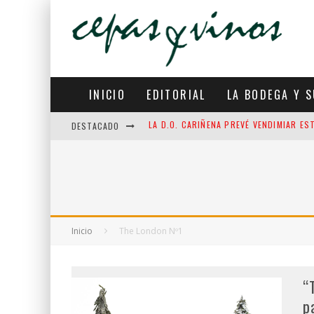
INICIO
EDITORIAL
LA BODEGA Y S
DESTACADO
LA INTELIGENCIA ARTIFICIAL APRENDE D
MARQUÉS DE RISCAL LLEVA LA CERTIFIC
LA D.O. RUEDA CONSOLIDA UN SEMESTR
LA D.O. CARIÑENA PREVÉ VENDIMIAR ES
Inicio
The London Nº1
“
p