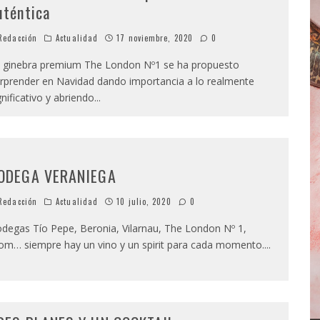
uténtica
edacción
Actualidad
17 noviembre, 2020
0
 ginebra premium The London Nº1 se ha propuesto
rprender en Navidad dando importancia a lo realmente
gnificativo y abriendo
...
ODEGA VERANIEGA
edacción
Actualidad
10 julio, 2020
0
degas Tío Pepe, Beronia, Vilarnau, The London Nº 1,
m… siempre hay un vino y un spirit para cada momento.
...