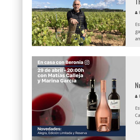
T
R
Es
ga
am
N
R
Es
Ca
Ga