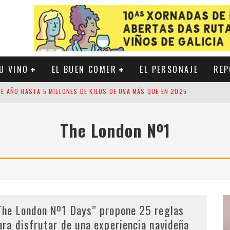
U VINO
EL BUEN COMER
EL PERSONAJE
REP
EL VIÑEDO DE RIOJA
ACIÓN SOSTENIBLE A LA VIÑA
The London Nº1
E MARCADO POR LA LLEGADA DE NUEVOS VINOS, INVESTIGACIÓN Y UNA CRE
TE AÑO HASTA 5 MILLONES DE KILOS DE UVA MÁS QUE EN 2025
The London Nº1 Days” propone 25 reglas
ara disfrutar de una experiencia navideña