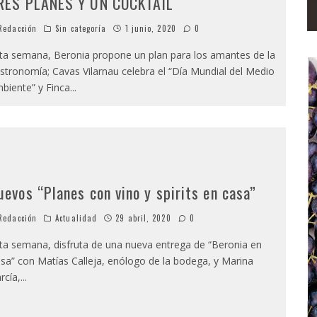
RES PLANES Y UN COCKTAIL
edacción
Sin categoría
1 junio, 2020
0
ta semana, Beronia propone un plan para los amantes de la
stronomía; Cavas Vilarnau celebra el “Día Mundial del Medio
biente” y Finca
...
uevos “Planes con vino y spirits en casa”
edacción
Actualidad
29 abril, 2020
0
ta semana, disfruta de una nueva entrega de “Beronia en
sa” con Matías Calleja, enólogo de la bodega, y Marina
rcía,
...