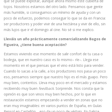
que se puede explotar, aunque ahora mismo esté cubierta de
tojos. Nosotros estamos del otro lado. Pensamos que gente
más humilde, si conseguimos un mínimo de ayuda y con un
poco de esfuerzo, podemos conseguir lo que se da en Francia:
ser productores y poder vivir de una hectárea y vivir de ello, sin
más lujos que ir el domingo al cine. No sé si me explico.
Lleváis un año prácticamente comercializando Bagos de
Figueira, ¿tiene buena aceptación?
Estamos viviendo ese momento de salir confort de tu casa o
bodega, que en nuestro caso es lo mismo– ríe–. Llega ese
momento en el que piensas que el vino está listo para vender.
Cuando lo sacas a la calle, a los productores nos pasa un poco
eso, pensamos siempre que nuestro hijo es el más guapo. Pero
muy bien, contentos. Lleva muy poco en el mercado y estamos
recibiendo muy buen
feedback
. Sorprende. Nos consta que la
opinión es que son vinos muy bien hechos, por lo que en
restauración estamos empezando a vender en zonas que no
eran muy imaginables: en varios puntos de España, en Guías
Repsol en Castellón… eso da un poco de vértigo. En Galicia