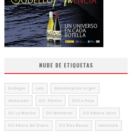
NUBE DE ETIQUETAS
Bodegas
cata
denominación origen
destacado
DO. Ribeiro
DOCa Rioja
DO La Mancha
DO Monterrei
DO Ribeira Sacra
DO Ribera del Duero
DO Rías Baixas
entrevista