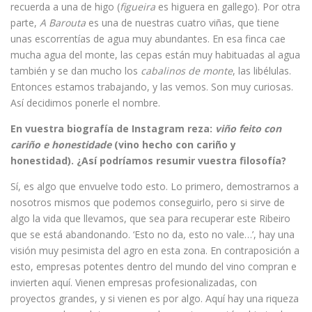
recuerda a una de higo (
figueira
es higuera en gallego). Por otra
parte,
A Barouta
es una de nuestras cuatro viñas, que tiene
unas escorrentías de agua muy abundantes. En esa finca cae
mucha agua del monte, las cepas están muy habituadas al agua
también y se dan mucho los
cabalinos de monte
, las libélulas.
Entonces estamos trabajando, y las vemos. Son muy curiosas.
Así decidimos ponerle el nombre.
En vuestra biografía de Instagram reza:
viño feito con
cariño e honestidade
(vino hecho con cariño y
honestidad). ¿Así podríamos resumir vuestra filosofía?
Sí, es algo que envuelve todo esto. Lo primero, demostrarnos a
nosotros mismos que podemos conseguirlo, pero si sirve de
algo la vida que llevamos, que sea para recuperar este Ribeiro
que se está abandonando. ‘Esto no da, esto no vale…’, hay una
visión muy pesimista del agro en esta zona. En contraposición a
esto, empresas potentes dentro del mundo del vino compran e
invierten aquí. Vienen empresas profesionalizadas, con
proyectos grandes, y si vienen es por algo. Aquí hay una riqueza