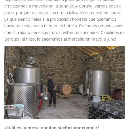
empezamos a moverlo en la zona de A Coruña. Vamos poco a
poco, porque realmente la comercialización empezó en enero,
ya que siendo fieles a la producción honesta que queríamos
hacer, necesitaba un tiempo en botella. Es una recompensa ver
que el trabajo tiene sus frutos, estamos animados. Cabaliños da
Barouta, el tinto, lo sacaremos al mercado en mayo o junio.
¿Cuál es la meta, quedan sueños por cumplir?