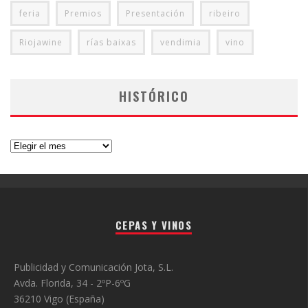
feria
Premios
Presentación
ribeiro
Riojawine
rías baixas
vendimia
vino
HISTÓRICO
Histórico
CEPAS Y VINOS
Publicidad y Comunicación Jota, S.L.
Avda. Florida, 34 - 2ºP-6ºG
36210 Vigo (España)