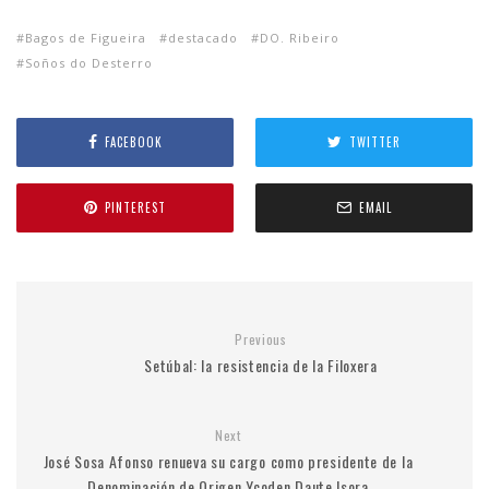
Bagos de Figueira
destacado
DO. Ribeiro
Soños do Desterro
FACEBOOK
TWITTER
PINTEREST
EMAIL
Previous
Setúbal: la resistencia de la Filoxera
Next
José Sosa Afonso renueva su cargo como presidente de la
Denominación de Origen Ycoden Daute Isora