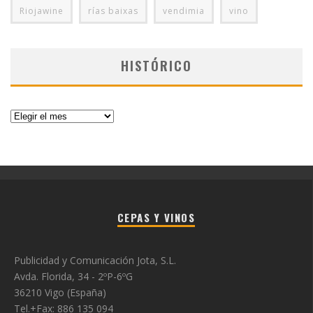
Riojawine
rías baixas
vendimia
vino
HISTÓRICO
Histórico
CEPAS Y VINOS
Publicidad y Comunicación Jota, S.L.
Avda. Florida, 34 - 2ºP-6ºG
36210 Vigo (España)
Tel.+Fax: 886 135 094