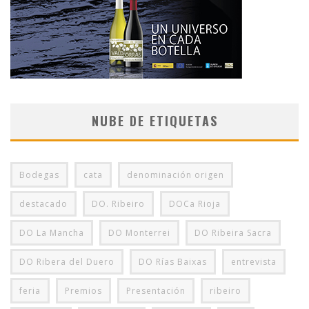
NUBE DE ETIQUETAS
Bodegas
cata
denominación origen
destacado
DO. Ribeiro
DOCa Rioja
DO La Mancha
DO Monterrei
DO Ribeira Sacra
DO Ribera del Duero
DO Rías Baixas
entrevista
feria
Premios
Presentación
ribeiro