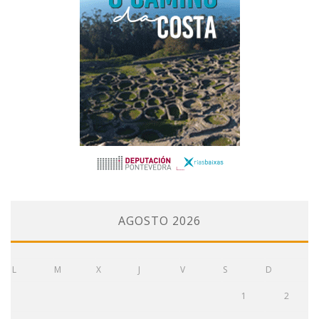
AGOSTO 2026
L
M
X
J
V
S
D
1
2